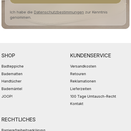
Ich habe die
Datenschutzbestimmungen
zur Kenntnis
genommen.
SHOP
KUNDENSERVICE
Badteppiche
Versandkosten
Badematten
Retouren
Handtücher
Reklamationen
Bademäntel
Lieferzeiten
JOOP!
100 Tage Umtausch-Recht
Kontakt
RECHTLICHES
Barrierefreiheitserklärung