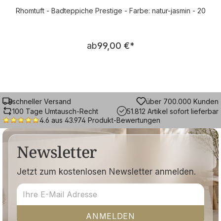
Rhomtuft - Badteppiche Prestige - Farbe: natur-jasmin - 20
Regulärer Preis:
ab
99,00 €
*
schneller Versand
über 700.000 Kunden
100 Tage Umtausch-Recht
51.812 Artikel sofort lieferbar
4.6 aus 43.974 Produkt-Bewertungen
Newsletter
Jetzt zum kostenlosen Newsletter anmelden.
ANMELDEN