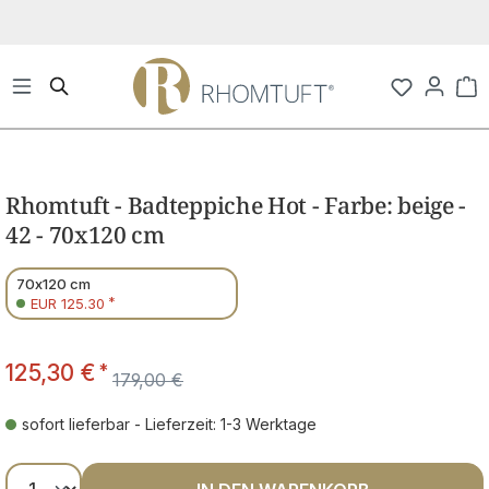
Zum Hauptinhalt springen
Wa
Bildergalerie überspringen
Rhomtuft - Badteppiche Hot - Farbe: beige -
42 - 70x120 cm
70x120 cm
*
EUR 125.30
125,30 €
*
179,00 €
sofort lieferbar - Lieferzeit: 1-3 Werktage
Produkt Anzahl: Gib den gewünschten Wer