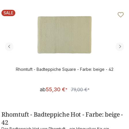
SALE
RABATT
Rhomtuft - Badteppiche Square - Farbe: beige - 42
Verkaufspreis:
ab
55,30 €
79,00 €
Regulärer Preis:
*
*
Rhomtuft - Badteppiche Hot - Farbe: beige -
42
Der Badteppich Hot von Rhomtuft - ein Hingucker für ein